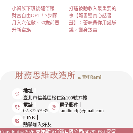
小資族下班後翻倍賺：
打造被動收入最重要的
財富自由GET！3步驟
事【隨書贈真心話書
月入六位數、30歲前晉
籤】：蕾咪帶你用錢賺
升新富族
錢，翻身致富
地址｜
臺北市信義區松仁路100號37樓
電話｜
電子郵件｜
02-37257935
ramilin.cfp@gmail.com
LINE｜
點擊加入好友
Copyright © 2026 東燁數位行銷有限公司(50782958)
保留