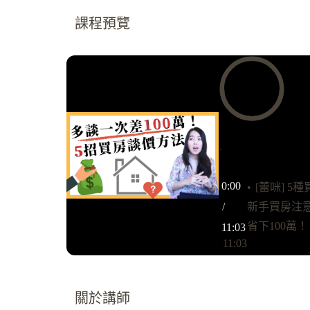
課程預覽
0:00
0:00
[蕾咪] 
/
新手買房注
省下100萬
11:03
11:03
關於講師