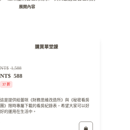
展開內容
購買單堂課
NT$
1,588
NT$
588
37 折
這是提供給蕾咪《財務思維改造所》與《秘密看房
團》限時專屬下載的看房紀錄表，希望大家可以好
好的運用在生活中。
立即報名