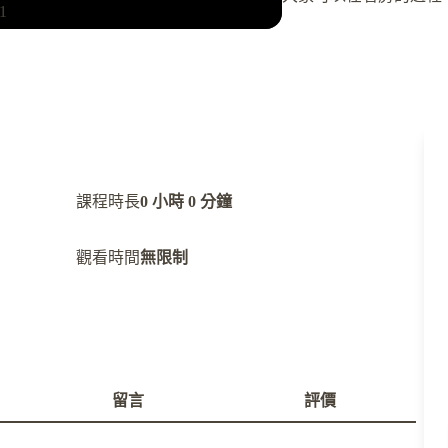
1
子。
0%
課程時長
0 小時 0 分鐘
觀看時間
無限制
留言
評價