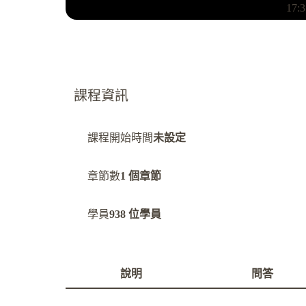
17:3
課程資訊
課程開始時間
未設定
章節數
1 個章節
學員
938 位學員
說明
問答