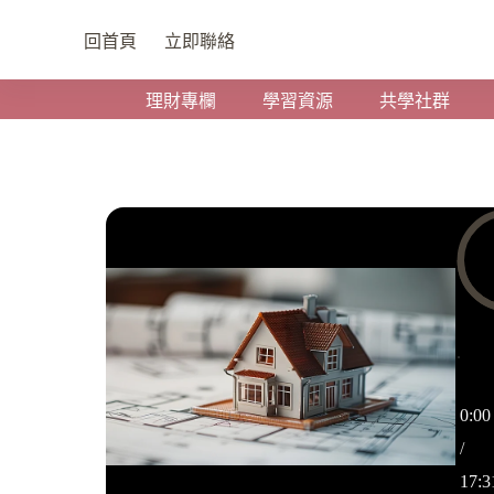
回首頁
立即聯絡
看房實戰紀錄表
加入購物車
NT$
588
NT$
1,588
理財專欄
學習資源
共學社群
0:00
0:00
/
17:3