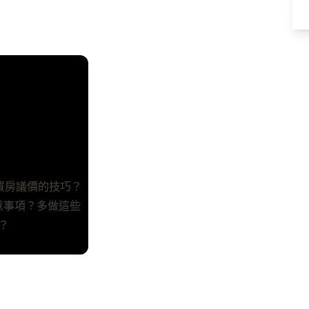
5種買房議價的技巧？
意事項？多做這些
！？
0%