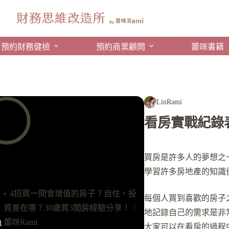
預約財務健檢
預約商業顧問
蕾咪書籍
LinRami
看房實戰紀錄
買房是許多人的夢想之
學習許多房地產的知識
4招買一間會增值的房子？自住、投
每個人買到喜歡的房子之
資差在哪？30歲買3間房經驗分享！｜
地記錄自己的需求是非
蕾咪Rami
1
大家可以在看房的過程