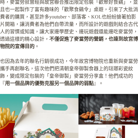
時，麥當勞就曾經與故宮聯合推出限定包裝「歡聚好食鷄」，並
且也一起製作了富有趣味的「歡聚食鷄令」桌遊，引來了大批消
費者的購買，甚至許多youtuber、部落客、KOL也紛紛搶著拍影
片開箱，讓消費者為他們自帶流量，而所設計的遊戲則結合古代
人的習慣或知識，讓大家邊學歷史、邊玩遊戲還能邊吃麥當勞，
透過這樣的精心設計，
不僅促進了麥當勞的營銷，也達到故宮博
物院的宣傳目的
。
也因為去年的聯名行銷很成功，今年故宮博物院也重新與麥當勞
攜手再創聯名，這次他們把清朝皇帝御製食器上的琺瑯彩瓷紋
飾，變成限定包裝的「皇帝御製」麥當勞分享盒！他們成功的
『
用一個品牌的優勢克服另一個品牌的弱點
』。