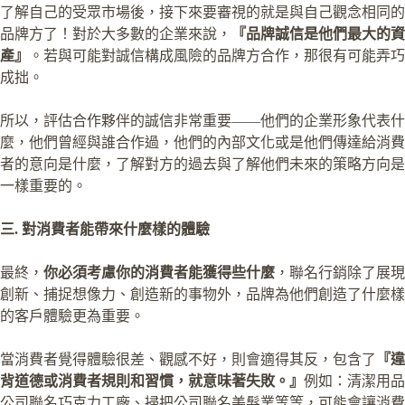
了解自己的受眾市場後，接下來要審視的就是與自己觀念相同的
品牌方了！對於大多數的企業來說，
『品牌誠信是他們最大的資
產』
。若與可能對誠信構成風險的品牌方合作，那很有可能弄巧
成拙。
所以，評估合作夥伴的誠信非常重要——他們的企業形象代表什
麼，他們曾經與誰合作過，他們的內部文化或是他們傳達給消費
者的意向是什麼，了解對方的過去與了解他們未來的策略方向是
一樣重要的。
三. 對消費者能帶來什麼樣的體驗
最終，
你必須考慮你的消費者能獲得些什麼
，聯名行銷除了展現
創新、捕捉想像力、創造新的事物外，品牌為他們創造了什麼樣
的客戶體驗更為重要。
當消費者覺得體驗很差、觀感不好，則會適得其反，包含了
『違
背道德或消費者規則和習慣，就意味著失敗。』
例如：清潔用品
公司聯名巧克力工廠、掃把公司聯名美髮業等等，可能會讓消費