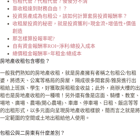
包租代管？代租代管？傻傻分不清
靠收租達到財務自由！？
投資房產成為包租公，該如何計算套房投資報酬率？
收租屋投資的秘密，就是投資獲利=現金流+增值性+價值
創造
那怎樣算投報率呢?
自有資金報酬率ROI=淨利/總投入成本
總價租金報酬率=年租金/總成本
房地產收租包含哪些？
一般我們熟知的房地產收租，就是房產擁有者稱之包租公/包租
婆，將透天、公寓等格局的房屋，隔成很多間套房/雅房進行出
租給上班族、學生，好獲取房租租金收益；此外，商辦大樓的出
租也是房地產收租的一種唷！另外還有像是店面、騎樓、教室、
場地、廣場、農場(開心農場)、車庫、停車場、日租、飯店等等
的出租形式，以多元面向呈現房地產收租樣貌，簡而言之就是將
一定範圍的空間或土地出租給他人使用。
包租公與二房東有什麼差別？