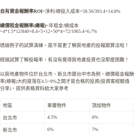
自有資金報酬率ROI
=淨利/總投入成本=58.56/393.4=14.8%
總價租金報酬率(
總報)
=年租金/總成本
=4*1.5*12/840+8.4+5+12+50*4=72/1065.4=6.7%
透過例子的試算演練，是不是更了解房地產的投報跟算法啦！
經過試算了解投報率，有沒有覺得房地產投資也沒那麼困難！
以房地產物件位於台北市、新北市跟台中市為例，總價租金報酬
率(總報)大約是落在4.5~9%之間才是合格的投資(投資客經驗值
分享)，提供表格資料給大家參考
地區
單層物件
頂加物件
4.5%
6%
台北市
6%
7%
新北市