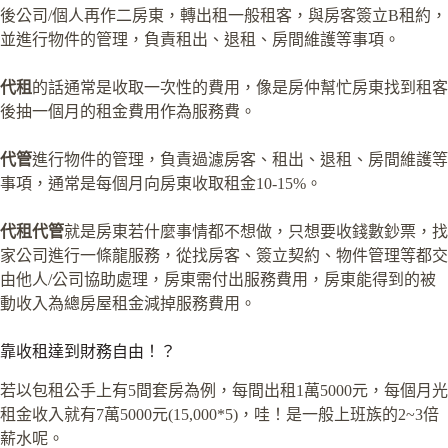
後公司/個人再作二房東，轉出租一般租客，與房客簽立B租約，
並進行物件的管理，負責租出、退租、房間維護等事項。
代租
的話通常是收取一次性的費用，像是房仲幫忙房東找到租客
後抽一個月的租金費用作為服務費。
代管
進行物件的管理，負責過濾房客、租出、退租、房間維護等
事項，通常是每個月向房東收取租金10-15%。
代租代管
就是房東若什麼事情都不想做，只想要收錢數鈔票，找
家公司進行一條龍服務，從找房客、簽立契約、物件管理等都交
由他人/公司協助處理，房東需付出服務費用，房東能得到的被
動收入為總房屋租金減掉服務費用。
靠收租達到財務自由！？
若以包租公手上有5間套房為例，每間出租1萬5000元，每個月光
租金收入就有7萬5000元(15,000*5)，哇！是一般上班族的2~3倍
薪水呢。