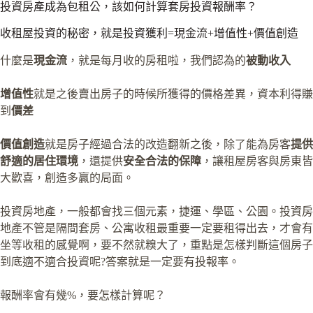
投資房產成為包租公，該如何計算套房投資報酬率？
收租屋投資的秘密，就是投資獲利=現金流+增值性+價值創造
什麼是
現金流
，就是每月收的房租啦，我們認為的
被動收入
增值性
就是之後賣出房子的時候所獲得的價格差異，資本利得賺
到
價差
價值創造
就是房子經過合法的改造翻新之後，除了能為房客
提供
舒適的居住環境
，還提供
安全合法的保障
，讓租屋房客與房東皆
大歡喜，創造多贏的局面。
投資房地產，一般都會找三個元素，捷運、學區、公園。投資房
地產不管是隔間套房、公寓收租最重要一定要租得出去，才會有
坐等收租的感覺啊，要不然就糗大了，重點是怎樣判斷這個房子
到底適不適合投資呢?答案就是一定要有投報率。
報酬率會有幾%，要怎樣計算呢？