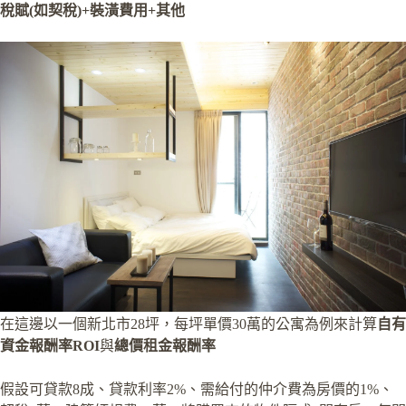
稅賦(如契稅)+裝潢費用+其他
在這邊以一個新北市28坪，每坪單價30萬的公寓為例來計算
自有
資金報酬率ROI
與
總價租金報酬率
假設可貸款8成、貸款利率2%、需給付的仲介費為房價的1%、