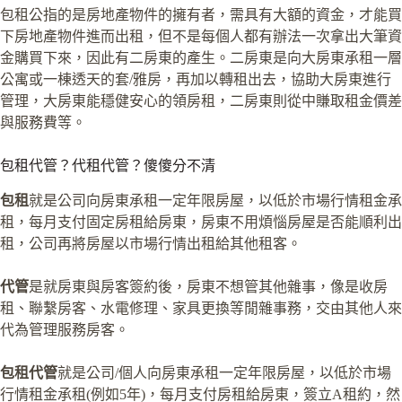
包租公指的是房地產物件的擁有者，需具有大額的資金，才能買
下房地產物件進而出租，但不是每個人都有辦法一次拿出大筆資
金購買下來，因此有二房東的產生。二房東是向大房東承租一層
公寓或一棟透天的套/雅房，再加以轉租出去，協助大房東進行
管理，大房東能穩健安心的領房租，二房東則從中賺取租金價差
與服務費等。
包租代管？代租代管？傻傻分不清
包租
就是公司向房東承租一定年限房屋，以低於市場行情租金承
租，每月支付固定房租給房東，房東不用煩惱房屋是否能順利出
租，公司再將房屋以市場行情出租給其他租客。
代管
是就房東與房客簽約後，房東不想管其他雜事，像是收房
租、聯繫房客、水電修理、家具更換等閒雜事務，交由其他人來
代為管理服務房客。
包租代管
就是公司/個人向房東承租一定年限房屋，以低於市場
行情租金承租(例如5年)，每月支付房租給房東，簽立A租約，然