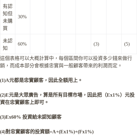
有認
知但
30%
未購
買
未認
60%
(3)
(5)
知
這個表格可以大概計算中，每個區間你可以投資多少錢來做行
銷，而成本部分會根據忠實與一般顧客帶來的利潤而定。
(1)A元都是忠實顧客，因此全額用上。
(2)E元是大眾廣告，算是所有目標市場，因此把（Ex1%）元投
資在忠實顧客上即可。
(3)Ex60% 投資給未認知顧客
(4)對忠實顧客的投資額=A+(Ex1%)+(Fx1%)