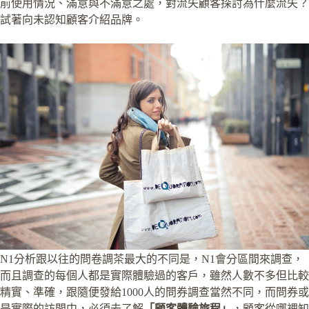
前使用情況、滿意與不滿意之處，對流失顧客探討為什麼流失？
試著向未認知顧客介紹品牌。
N1分析跟以往的問卷調茶最大的不同是，N1會分區間來調查，
而且調查的每個人都是實際體驗過的客戶，雖然人數不多但比較
精實、準確，跟隨便發給1000人的問券調查當然不同，而問券或
是實際的訪問中，必須去了解
「顧客體驗旅程」
，顧客從哪裡知