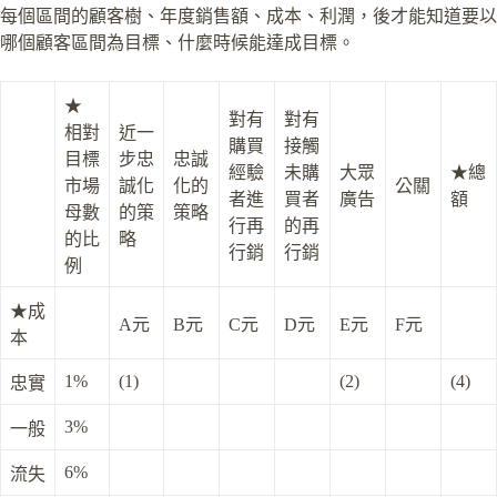
每個區間的顧客樹、年度銷售額、成本、利潤，後才能知道要以
哪個顧客區間為目標、什麼時候能達成目標。
★
對有
對有
相對
近一
購買
接觸
目標
步忠
忠誠
經驗
未購
大眾
★總
市場
誠化
化的
公關
者進
買者
廣告
額
母數
的策
策略
行再
的再
的比
略
行銷
行銷
例
★成
A元
B元
C元
D元
E元
F元
本
1%
(1)
(2)
(4)
忠實
3%
一般
6%
流失