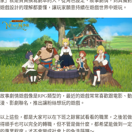
家」就是負責撰寫劇本的人，從角色設定、故事劇情，到具備對
遊戲設計的理解都要懂，讓玩家願意持續在遊戲世界中遊玩。
故事劇情遊戲像是RPG類型的，最近的遊戲常常喜歡跟電影、動
漫、影劇聯名，推出讓粉絲想玩的遊戲。
以上這些，都是大家可以在下班之餘嘗試看看的職業，之後若做
得順手也可以完全的轉職，但不管是做什麼，都希望能做到一定
的專業程度，才不會變成社會上的免洗筷囉～