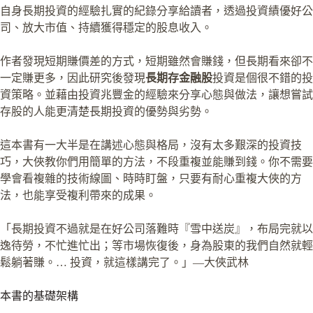
自身長期投資的經驗扎實的紀錄分享給讀者，透過投資績優好公
司、放大市值、持續獲得穩定的股息收入。
作者發現短期賺價差的方式，短期雖然會賺錢，但長期看來卻不
一定賺更多，因此研究後發現
長期存金融股
投資是個很不錯的投
資策略。並藉由投資兆豐金的經驗來分享心態與做法，讓想嘗試
存股的人能更清楚長期投資的優勢與劣勢。
這本書有一大半是在講述心態與格局，沒有太多艱深的投資技
巧，大俠教你們用簡單的方法，不段重複並能賺到錢。你不需要
學會看複雜的技術線圖、時時盯盤，只要有耐心重複大俠的方
法，也能享受複利帶來的成果。
「長期投資不過就是在好公司落難時『雪中送炭』，布局完就以
逸待勞，不忙進忙出；等市場恢復後，身為股東的我們自然就輕
鬆躺著賺。… 投資，就這樣講完了。」—大俠武林
本書的基礎架構