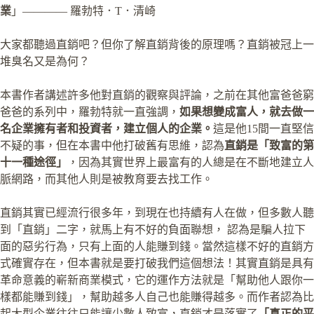
業
」———— 羅勃特．T．清崎
大家都聽過直銷吧？但你了解直銷背後的原理嗎？直銷被冠上一
堆臭名又是為何？
本書作者講述許多他對直銷的觀察與評論，之前在其他富爸爸窮
爸爸的系列中，羅勃特就一直強調，
如果想變成富人，就去做一
名企業擁有者和投資者，建立個人的企業。
這是他15間一直堅信
不疑的事，但在本書中他打破舊有思維，認為
直銷是「致富的第
十一種途徑」
，因為其實世界上最富有的人總是在不斷地建立人
脈網路，而其他人則是被教育要去找工作。
直銷其實已經流行很多年，到現在也持續有人在做，但多數人聽
到「直銷」二字，就馬上有不好的負面聯想， 認為是騙人拉下
面的惡劣行為，只有上面的人能賺到錢。當然這樣不好的直銷方
式確實存在，但本書就是要打破我們這個想法！其實直銷是具有
革命意義的嶄新商業模式，它的運作方法就是「幫助他人跟你一
樣都能賺到錢」，幫助越多人自己也能賺得越多。而作者認為比
起大型企業往往只能讓少數人致富，直銷才是落實了
「真正的平