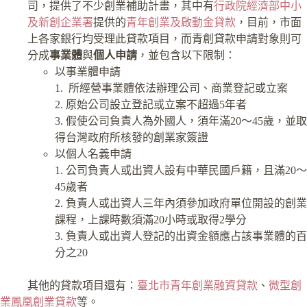
司，提供了不少創業補助計畫，其中有
行政院經濟部中小
及新創企業署
提供的
青年創業及啟動金貸款
，目前，市面
上各家銀行均受理此貸款項目，而青創貸款申請對象則可
分成
事業體
與
個人申請
，並包含以下限制：
以事業體申請
1. 所經營事業體依法辦理公司、商業登記或立案
2. 原始公司設立登記或立案不超過5年者
3. 假使公司負責人為外國人，須年滿20～45歲，並取
得台灣政府所核發的創業家簽證
以個人名義申請
1. 公司負責人或出資人設有中華民國戶籍，且滿20～
45歲者
2. 負責人或出資人三年內須參加政府單位開設的創業
課程，上課時數須滿20小時或取得2學分
3. 負責人或出資人登記的出資金額應占該事業體的百
分之20
其他的貸款項目還有：
臺北市青年創業融資貸款
、
微型創
業鳳凰創業貸款
等。