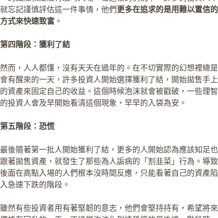
就忘記謹慎評估這一件事情，他們
更多在追求的是用難以置信的
方式來快速致富
。
第四階段：獲利了結
然而，人人都懂，沒有天天在過年的。在不切實際的幻想裡總是
會有醒來的一天，許多投資人開始選擇獲利了結，開始拋售手上
的資產來固定自己的收益。這個時候泡沫就會被戳破，一些理智
的投資人會及早開始看清這個現象，早早的入袋為安。
第五階段：恐慌
最後隨著第一批人開始獲利了結，更多的人開始認為應該知足也
跟著拋售資產，就發生了那些為人詬病的「割韭菜」行為。導致
後面在高點入場的人們根本沒時間反應，只能看著自己的資產陷
入急速下跌的階段。
雖然有些投資者用有著堅韌的意志，他們會堅持持有，希望將來