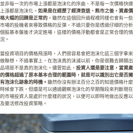
並非每一次的市場上漲都是泡沫化的序曲、不是每一次價格快速
上漲都是泡沫化。
如果是在經歷了經濟衰退、熊市之後，資產價
格大幅的回歸是正常的
。雖然在這個回升過程裡同樣也會有一些
市場的投機者來導致價格的反彈，不過只要你是透過仔細的分析
個股基本盤後才決定進場，這樣的價格浮動都會是正常合理的情
況。
當投資項目的價格飛漲時，人們很容易會把泡沫化這三個字拿來
做聯想，不過事實上，在泡沫真的沫滅以前，你是很難去歸類出
品項是不是真的泡沫化。儘管如此，
投資人還是要注意，當資產
的價格超過了原本基本合理的範圍時，就是可以識別出它是否擁
有泡沫化跡象的時機。
雖然你沒有辦法百分之百的知道價格什麼
時候會下跌，但還是可以通過觀察泡沫化的早期階段來判斷現在
的市場投資人是處於什麼樣的狀況，以便可以即時地做出反應以
及靈活修改投資策略。