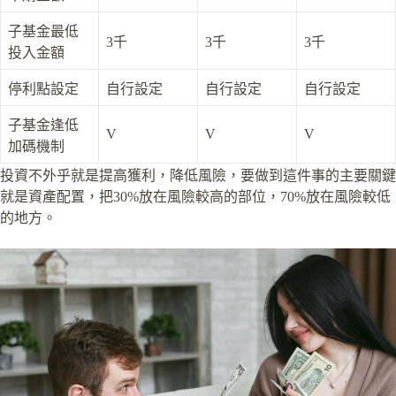
子基金最低
3千
3千
3千
投入金額
停利點設定
自行設定
自行設定
自行設定
子基金逢低
V
V
V
加碼機制
投資不外乎就是提高獲利，降低風險，要做到這件事的主要關鍵
就是資產配置，把30%放在風險較高的部位，70%放在風險較低
的地方。