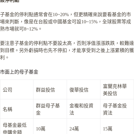
設停利點
子基金的停利點通常會在10~20%，但更精確來說要看基金的市
場來判斷，像是在台股或中國基金可設10~15%，全球股票等成
熟市場就可8~12%。
要注意子基金的停利點不要設太高，否則淨值漲漲跌跌，較難達
到目標。另外虧損時也先不停扣，才能享受到之後上漲累積的獲
利。
市面上的母子基金
富蘭克林華
公司
群益投信
復華投信
美投信
群益母子基
金複和投資
母子基金投
名稱
金
法
資法
母基金最低
10萬
24萬
15萬
申購金額