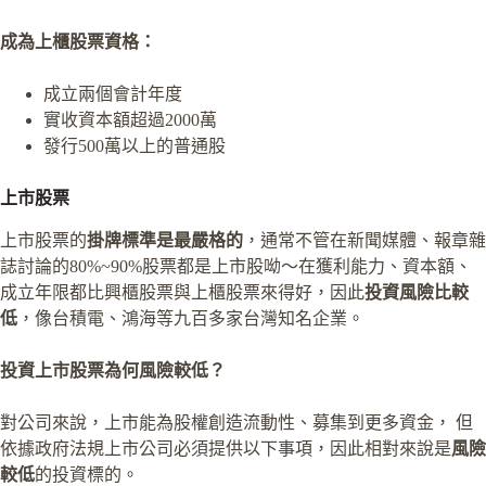
成為上櫃股票資格：
成立兩個會計年度
實收資本額超過2000萬
發行500萬以上的普通股
上市股票
上市股票的
掛牌標準是最嚴格的
，通常不管在新聞媒體、報章雜
誌討論的80%~90%股票都是上市股呦～在獲利能力、資本額、
成立年限都比興櫃股票與上櫃股票來得好，因此
投資風險比較
低
，像台積電、鴻海等九百多家台灣知名企業。
投資上市股票為何風險較低？
對公司來說，上市能為股權創造流動性、募集到更多資金， 但
依據政府法規上市公司必須提供以下事項，因此相對來說是
風險
較低
的投資標的。