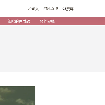
NT$
0
登入
搜尋
蕾咪的理財課
預約記錄