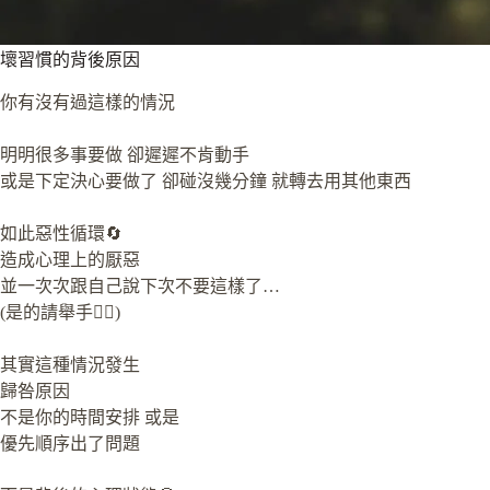
壞習慣的背後原因
你有沒有過這樣的情況
明明很多事要做 卻遲遲不肯動手
或是下定決心要做了 卻碰沒幾分鐘 就轉去用其他東西
如此惡性循環🔄
造成心理上的厭惡
並一次次跟自己說下次不要這樣了…
(是的請舉手🙋‍♀️)
其實這種情況發生
歸咎原因
不是你的時間安排 或是
優先順序出了問題