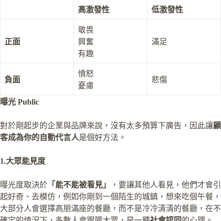
高激發性
低激發性
敬畏
正面
興奮
滿足
有趣
憤怒
負面
悲傷
憂慮
曝光 Public
對於剛起步的企業與品牌來說，沒有太多預算下廣告，因此讓
顧
客成為你的自動代言人
是個好方法。
1.大眾能見度
曝光度取決於
「能不能被看見」
，要讓其他人看見，他們才會引
起好奇、去模仿，例如你剛到一個陌生的城鎮，想來吃個午餐，
大部分人會選擇高朋滿座的餐廳，而不是冷冷清清的餐廳，在不
確定的情況下，多數人會跟隨大眾，是一種
社會認同
的心理。