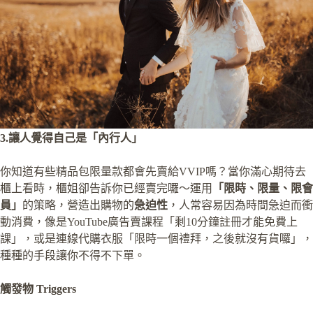
3.讓人覺得自己是「內行人」
你知道有些精品包限量款都會先賣給VVIP嗎？當你滿心期待去
櫃上看時，櫃姐卻告訴你已經賣完囉～運用
「限時、限量、限會
員」
的策略，營造出購物的
急迫性
，人常容易因為時間急迫而衝
動消費，像是YouTube廣告賣課程「剩10分鐘註冊才能免費上
課」，或是連線代購衣服「限時一個禮拜，之後就沒有貨囉」，
種種的手段讓你不得不下單。
觸發物 Triggers