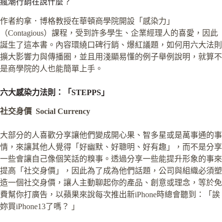
瘋潮行銷在說什麼？
作者約拿．博格教授在華頓商學院開設「感染力」
（Contagious）課程，受到許多學生、企業經理人的喜愛，因此
誕生了這本書。內容環繞口碑行銷、爆紅議題，如何用六大法則
擴大影響力與傳播圈，並且用淺顯易懂的例子舉例說明，就算不
是商學院的人也能簡單上手。
六大感染力法則：「STEPPS」
社交身價 Social Currency
大部分的人喜歡分享讓他們變成開心果、智多星或是萬事通的事
情，來讓其他人覺得「好幽默、好聰明、好有趣」，而不是分享
一些會讓自己像個笑話的糗事。透過分享一些能提升形象的事來
提高「社交身價」，因此為了成為他們話題，公司與組織必須塑
造一個社交身價，讓人主動聊起你的產品、創意或理念，等於免
費幫你打廣告，以蘋果來說每次推出新iPhone時總會聽到：「誒
妳買iPhone13了嗎？ 」