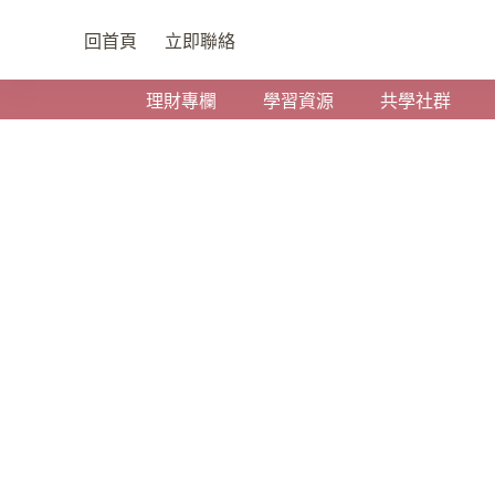
回首頁
立即聯絡
FluentBooking｜開運能量輔佐師 Estela
加入購物車
NT$
3,600
理財專欄
學習資源
共學社群