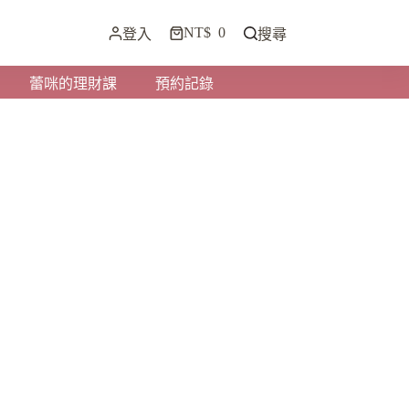
NT$
0
登入
搜尋
蕾咪的理財課
預約記錄