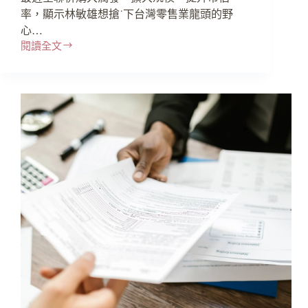
率，顯示林敏雄想搶˙下台灣零售業龍頭的野
心…
閱讀全文