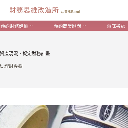
預約財務健檢
預約商業顧問
蕾咪書籍
點資產現況、擬定財務計畫
念
,
理財專欄