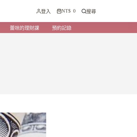
NT$
0
登入
搜尋
蕾咪的理財課
預約記錄