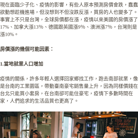
現在面臨少子化、疫情的影響，有些人原本預測房價會跌，蠢蠢
欲動想趁機進場，但沒想到不但沒跌反漲，買房的人也變多了。
事實上不只是台灣，全球房價都在漲，疫情以來美國的房價漲了
17%、加拿大漲13％、德國跟英國漲9％、澳洲漲7％，台灣則是
漲10%。
房價漲的幾個可能因素：
1.當地就業人口增加
疫情的關係，許多年輕人選擇回家鄉找工作，跑去南部就業，像
是台南的工業園區，帶動臺南豪宅銷售量上升，因為同樣價錢在
台北只能買小套房，在台南卻可能住豪宅，疫情下多數時間在
家，人們追求的生活品質也更高了。