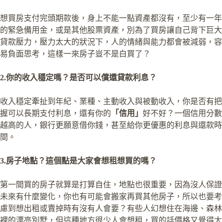
想買房支付完頭期款後，身上不能一點資產都沒有，至少有一年
的緊急備用金，或是其他股票資產，別為了買房讓自己背下巨大
貸款壓力，壓力太大的狀況下，人的情緒與能力都會被減弱，容
易負面思考，這樣一來房子豈不是白買了？
2.你的收入穩定嗎？是否可以償還貸款利息？
收入穩定牽扯到年紀、業種、主動收入與被動收入，你是否有把
握可以長期支付利息，還有你的
「信用」
好不好？一個信用分數
越高的人，銀行更願意借你錢，甚至給你更優惠的利息與還款時
間。
3.房子地點？這個點是大家會想租想買的嗎？
第一間買的房子就算是打算自住，地點也很重要，因為沒人保證
未來有什麼變化，你也有可能會搬家再買其他房子，所以也要考
慮到想出租或賣掉時有沒有人會要？有些人幻想住在海邊、森林
裡的漂亮別墅，但這種地方很少人會想租，買的話價格又覺得太