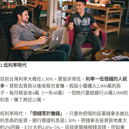
2.低利率時代
目前台灣利率大概在1.30%，算是非常低，
利率一低借錢的人就
多
，貸款去買房以後收租也會賺，假設小蕾購入2,000萬的房
子，每月租金收4萬（一年48萬），但她只要給銀行26萬2,000的
利息，賺了將近22萬。
低利率時代，
「借錢等於賺錢」
，只要你把借的這筆錢拿去做比
利息高的投資，銀行償還利息是1.30%，把錢拿去投資房地產大
約2%回報、ETF大約2.8%~5%，這就是開槓桿錢滾錢，但如果